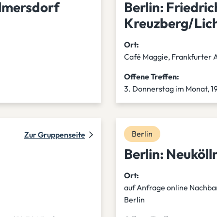
ilmersdorf
Berlin: Friedri
Kreuzberg/Lic
Ort:
Café Maggie, Frankfurter A
Offene Treffen:
3. Donnerstag im Monat, 1
Berlin
Zur Gruppenseite
Berlin: Neuköll
Ort:
auf Anfrage online
Nachbar
Berlin