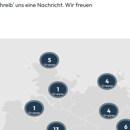
hreib' uns eine Nachricht. Wir freuen
5
Gruppen
4
Gruppen
1
Gruppen
1
4
Gruppen
Gruppen
6
13