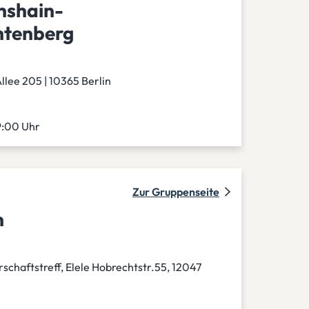
chshain-
htenberg
llee 205 | 10365 Berlin
9:00 Uhr
Zur Gruppenseite
n
schaftstreff, Elele Hobrechtstr.55, 12047